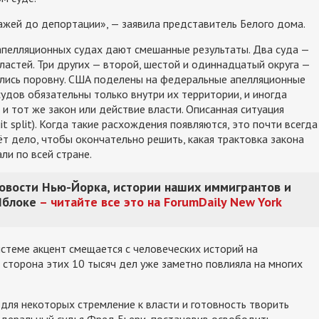
жей до депортации», — заявила представитель Белого дома.
пелляционных судах дают смешанные результаты. Два суда —
астей. Три других — второй, шестой и одиннадцатый округа —
ились поровну. США поделены на федеральные апелляционные
х судов обязательны только внутри их территории, и иногда
 и тот же закон или действие власти. Описанная ситуация
t split). Когда такие расхождения появляются, это почти всегда
т дело, чтобы окончательно решить, какая трактовка закона
ли по всей стране.
новости Нью-Йорка, истории наших иммигрантов и
Яблоке
– читайте все это на ForumDaily New York
стеме акцент смещается с человеческих историй на
 сторона этих 10 тысяч дел уже заметно повлияла на многих
ля некоторых стремление к власти и готовность творить