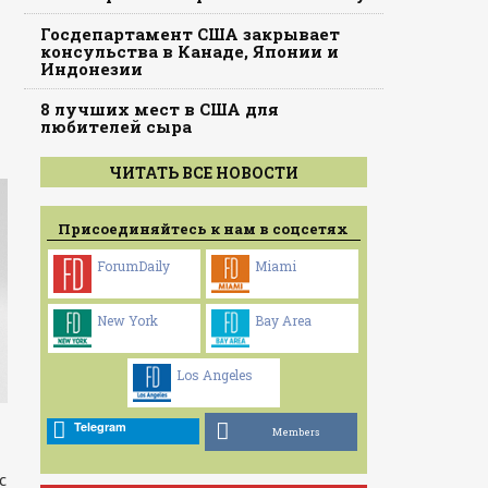
Госдепартамент США закрывает
консульства в Канаде, Японии и
Индонезии
8 лучших мест в США для
любителей сыра
ЧИТАТЬ ВСЕ НОВОСТИ
Присоединяйтесь к нам в соцсетях
ForumDaily
Miami
New York
Bay Area
Los Angeles
Telegram
Members
с