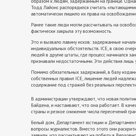
образом к людям, задержанным на границе. Одна
Тодд Лайонс распорядился считать «пытающимися
автоматически лишило их права на освобождение
Ранее такие люди могли рассчитывать на освобо
фактически закрыла эту возможность.
Это и вызвало лавину исков: задержанные начал
индивидуальных обстоятельств. ICE, в свою оче
людей в другие штаты, где процесс начинался за
признавали недостаточными. Эти действия лишь 
Помимо обязательных задержаний, в базу издани
собственных правил ICE, лишение людей надлеж
содержание под стражей без реальных перспект
В администрации утверждают, что новая политик
Байдена, и настаивают, что она работает. В ка
страны и резкое снижение числа пересечений гра
Белый дом, Департамент юстиции и Департамент
вопросы журналистов. Вместо этого они раскрити
заявили, что рассчитывают на победу в Верховно