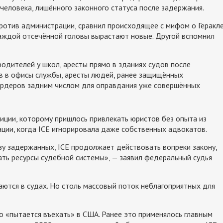
человека, лишённого законного статуса после задержания.
против администрации, сравнил происходящее с мифом о Геракле
каждой отсечённой головы вырастают новые. Другой вспомнил
одителей у школ, аресты прямо в зданиях судов после
в в офисы службы, аресты людей, ранее защищённых
ордеров задним числом для оправдания уже совершённых
тиции, которому пришлось привлекать юристов без опыта из
ации, когда ICE игнорировала даже собственных адвокатов.
зу задержанных, ICE продолжает действовать вопреки закону,
ать ресурсы судебной системы», — заявил федеральный судья
ются в судах. Но столь массовый поток неблагоприятных для
о «пытается въехать» в США. Ранее это применялось главным