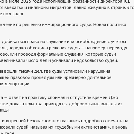
ко в июле 2025 года исполняющий обязанности директора ICE
 въехать» и миллионы мигрантов, давно живущих в стране. Эт
 под залог.
ждение по решению иммиграционного судьи. Новая политика
и добиваться права на слушание или освобождение с учётом
редь, нередко обходила решения судов — например, переводя
ново, или проводя формальные слушания, которые судьи
увеличивали число дел и усиливали недовольство судей.
я вошли тысячи дел, где суды установили нарушения
ащей правовой процедуры или чрезмерно длительное
ив депортации.
а — ответ на практику «поймал и отпустил» времён Джо
честве доказательства приводятся добровольные выезды из
ницы.
 внутренней безопасности отказались подробно отвечать на
ковали судей, называя их «судебными активистами», и вновь
м суде.