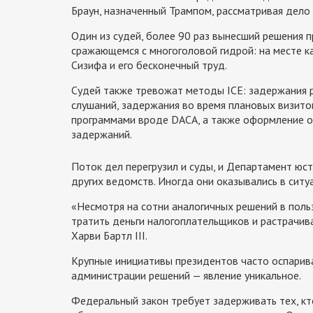
Браун, назначенный Трампом, рассматривая дело 
Один из судей, более 90 раз вынесший решения 
сражающемся с многоголовой гидрой: на месте 
Сизифа и его бесконечный труд.
Судей также тревожат методы ICE: задержания р
слушаний, задержания во время плановых визито
программами вроде DACA, а также оформление 
задержаний.
Поток дел перегрузил и суды, и Департамент юс
других ведомств. Иногда они оказывались в ситу
«Несмотря на сотни аналогичных решений в поль
тратить деньги налогоплательщиков и растрачив
Харви Бартл III.
Крупные инициативы президентов часто оспарива
администрации решений — явление уникальное.
Федеральный закон требует задерживать тех, кт