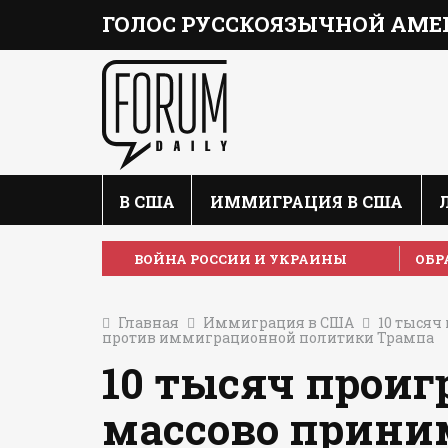
ГОЛОС РУССКОЯЗЫЧНОЙ АМЕ
В США
ИММИГРАЦИЯ В США
ВОЙНА РОССИИ И УКРАИНЫ
ОБР
Главная
Иммиграция в США
10 тысяч
против иммиграционной политики Трампа
10 тысяч проиг
массово прини