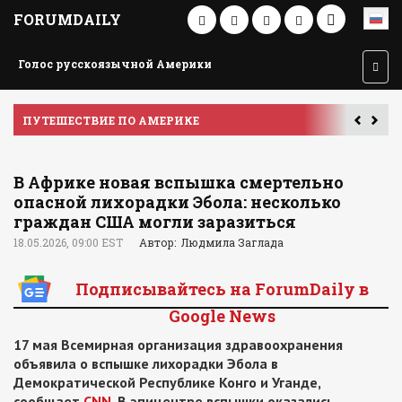
FORUMDAILY
Голос русскоязычной Америки
ПУТЕШЕСТВИЕ ПО АМЕРИКЕ
У
В Африке новая вспышка смертельно
опасной лихорадки Эбола: несколько
граждан США могли заразиться
18.05.2026, 09:00 EST
Автор: Людмила Заглада
Подписывайтесь на ForumDaily в
Google News
17 мая Всемирная организация здравоохранения
объявила о вспышке лихорадки Эбола в
Демократической Республике Конго и Уганде,
сообщает
CNN
. В эпицентре вспышки оказались