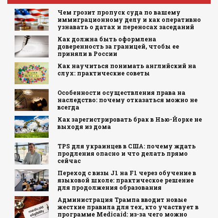
Чем грозит пропуск суда по вашему
иммиграционному делу и как оперативно
узнавать о датах и переносах заседаний
Как должна быть оформлена
доверенность за границей, чтобы ее
приняли в России
Как научиться понимать английский на
слух: практические советы
Особенности осуществления права на
наследство: почему отказаться можно не
всегда
Как зарегистрировать брак в Нью-Йорке не
выходя из дома
TPS для украинцев в США: почему ждать
продления опасно и что делать прямо
сейчас
Переход с визы J1 на F1 через обучение в
языковой школе: практическое решение
для продолжения образования
Администрация Трампа вводит новые
жесткие правила для тех, кто участвует в
программе Medicaid: из-за чего можно