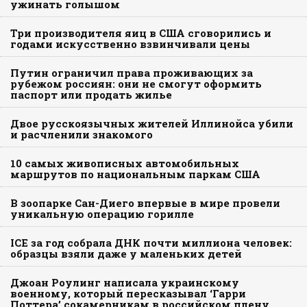
ужинать голышом
Три производителя яиц в США сговорились и
годами искусственно взвинчивали цены
Путин ограничил права проживающих за
рубежом россиян: они не смогут оформить
паспорт или продать жилье
Двое русскоязычных жителей Иллинойса убили
и расчленили знакомого
10 самых живописных автомобильных
маршрутов по национальным паркам США
В зоопарке Сан-Диего впервые в мире провели
уникальную операцию горилле
ICE за год собрала ДНК почти миллиона человек:
образцы взяли даже у маленьких детей
Джоан Роулинг написала украинскому
военному, который пересказывал ‘Гарри
Поттера’ сокамерникам в российском плену