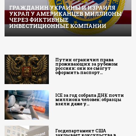
ГРАЖДАНИН УКРАИНЫ И ИЗРАИЛЯ
УКРАЛ У АМЕРИКАНЦЕВ МИЛЛИОНЫ
ЧЕРЕЗ ФИКТИВНЫЕ
ИНВЕСТИЦИОННЫЕ КОМПАНИИ
Путин ограничил права
проживающих за рубежом
россиян: они не смогут
оформить паспорт…
ICE за год собрала ДНК почти
миллиона человек: образцы
взяли даже у…
Госдепартамент США
закрывает консульства в