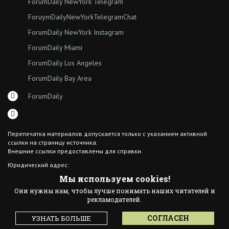
ForumDaily NewYork Telegram
ForuymDailyNewYorkTelegramChat
ForumDaily NewYork Instagram
ForumDaily Miami
ForumDaily Los Angeles
ForumDaily Bay Area
ForumDaily
Перепечатка материалов допускается только с указанием активной
ссылки на страницу источника.
Внешние ссылки предоставлены для справки.
Юридический адрес:
7308 18th Ave
Мы используем cookies!
Brooklyn NY 11204
Они нужны нам, чтобы лучше понимать наших читателей и
© 2015 ForumDaily inc.
рекламодателей.
All Rights Reserved
Designed By иskra*
СОГЛАСЕН
УЗНАТЬ БОЛЬШЕ