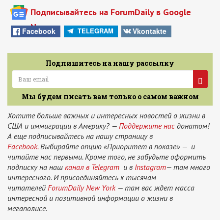
Подписывайтесь на ForumDaily в Google
News
Facebook
Vkontakte
TELEGRAM
Подпишитесь на нашу рассылку
Мы будем писать вам только о самом важном
Хотите больше важных и интересных новостей о жизни в
США и иммиграции в Америку? —
Поддержите нас
донатом!
А еще подписывайтесь на нашу страницу в
Facebook.
Выбирайте опцию «Приоритет в показе» — и
читайте нас первыми. Кроме того, не забудьте оформить
подписку на наш
канал в Telegram
и в
Instagram
— там много
интересного. И присоединяйтесь к тысячам
читателей
ForumDaily New York
— там вас ждет масса
интересной и позитивной информации о жизни в
мегаполисе.