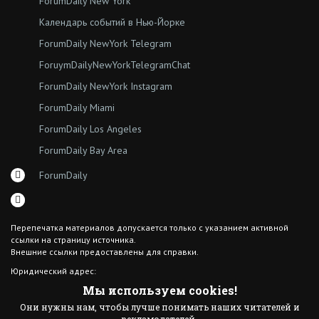
ForumDaily New York
Календарь событий в Нью-Йорке
ForumDaily NewYork Telegram
ForuymDailyNewYorkTelegramChat
ForumDaily NewYork Instagram
ForumDaily Miami
ForumDaily Los Angeles
ForumDaily Bay Area
ForumDaily
Перепечатка материалов допускается только с указанием активной
ссылки на страницу источника.
Внешние ссылки предоставлены для справки.
Юридический адрес:
7308 18th Ave
Мы используем cookies!
Brooklyn NY 11204
Они нужны нам, чтобы лучше понимать наших читателей и
© 2015 ForumDaily inc.