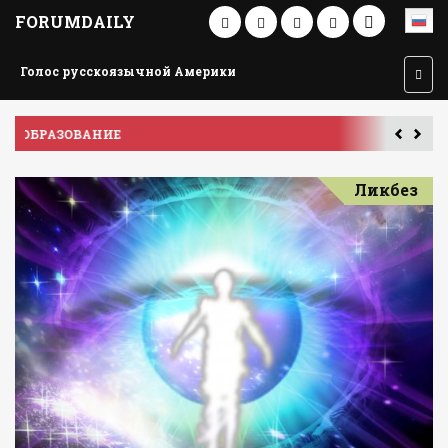
FORUMDAILY
Голос русскоязычной Америки
ПУТЕШЕСТВИЕ ПО АМЕРИКЕ
У
Ликбез