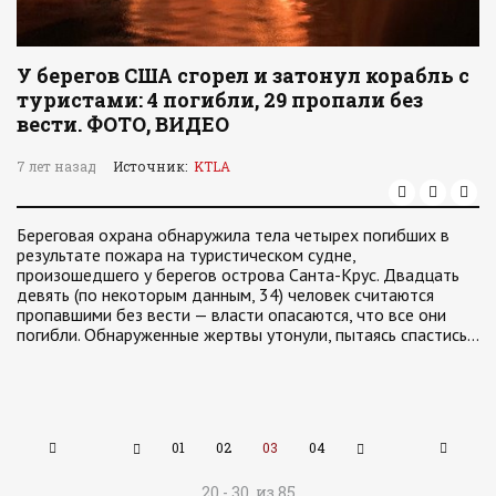
У берегов США сгорел и затонул корабль с
туристами: 4 погибли, 29 пропали без
вести. ФОТО, ВИДЕО
7 лет назад
Источник:
KTLA
Береговая охрана обнаружила тела четырех погибших в
результате пожара на туристическом судне,
произошедшего у берегов острова Санта-Крус. Двадцать
девять (по некоторым данным, 34) человек считаются
пропавшими без вести — власти опасаются, что все они
погибли. Обнаруженные жертвы утонули, пытаясь спастись…
01
02
03
04
20 - 30 из 85