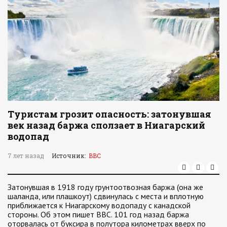
Туристам грозит опасность: затонувшая
век назад баржа сползает в Ниагарский
водопад
7 лет назад
Источник:
BBC
Затонувшая в 1918 году грунтоотвозная баржа (она же
шаланда, или плашкоут) сдвинулась с места и вплотную
приближается к Ниагарскому водопаду с канадской
стороны. Об этом пишет BBC. 101 год назад баржа
оторвалась от буксира в полутора километрах вверх по