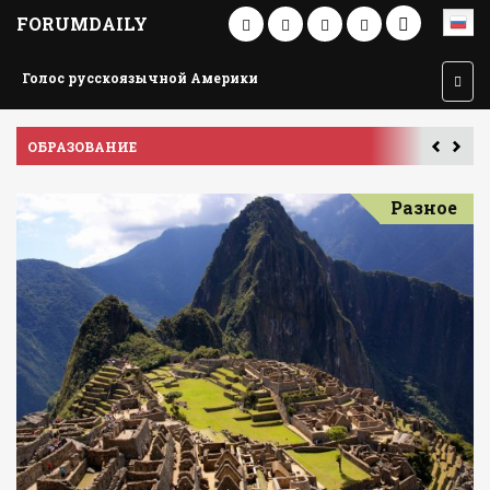
FORUMDAILY
Голос русскоязычной Америки
ОБРАЗОВАНИЕ
П
Разное