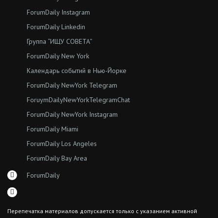
ForumDaily Instagram
ForumDaily Linkedin
Группа “ИЩУ СОВЕТА”
ForumDaily New York
Календарь событий в Нью-Йорке
ForumDaily NewYork Telegram
ForuymDailyNewYorkTelegramChat
ForumDaily NewYork Instagram
ForumDaily Miami
ForumDaily Los Angeles
ForumDaily Bay Area
ForumDaily
Перепечатка материалов допускается только с указанием активной