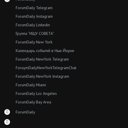
ForumDaily Telegram
ForumDaily Instagram
ForumDaily Linkedin
Группа “ИЩУ СОВЕТА”
ForumDaily New York
Календарь событий в Нью-Йорке
ForumDaily NewYork Telegram
ForuymDailyNewYorkTelegramChat
ForumDaily NewYork Instagram
ForumDaily Miami
ForumDaily Los Angeles
ForumDaily Bay Area
ForumDaily