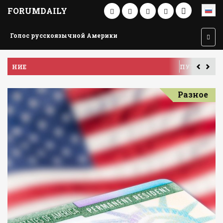
FORUMDAILY
Голос русскоязычной Америки
ПУТЕШЕСТВИЕ ПО АМЕРИКЕ
У
Разное