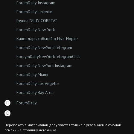
ForumDaily Instagram
ForumDaily Linkedin
Группа “ИЩУ СОВЕТА”
ForumDaily New York
Календарь событий в Нью-Йорке
ForumDaily NewYork Telegram
ForuymDailyNewYorkTelegramChat
ForumDaily NewYork Instagram
ForumDaily Miami
ForumDaily Los Angeles
ForumDaily Bay Area
ForumDaily
Перепечатка материалов допускается только с указанием активной
ссылки на страницу источника.