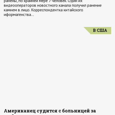
ранены, по крайней мере 7 человек. Один их
видеооператоров новостного канала получил ранение
камнем в лицо. Корреспондентка китайского
иформагенства…
В США
Американец судится с больницей за