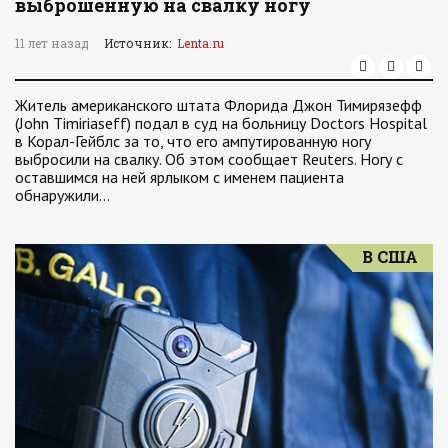
выброшенную на свалку ногу
11 лет назад
Источник:
Lenta.ru
Житель американского штата Флорида Джон Тимирязефф
(John Timiriaseff) подал в суд на больницу Doctors Hospital
в Корал-Гейблс за то, что его ампутированную ногу
выбросили на свалку. Об этом сообщает Reuters. Ногу с
оставшимся на ней ярлыком с именем пациента
обнаружили…
В США