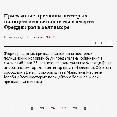
Присяжные признали шестерых
полицейских виновными в смерти
Фредди Грэя в Балтиморе
11 лет назад
Источник:
ТАСС
Жюри присяжных признало виновными шестерых
полицейских, которым были предъявлены обвинения в
связи с гибелью 25-летнего афроамериканца Фредди Грэя в
американском городе Балтимор (штат Мэриленд). Об этом
сообщила 21 мая прокурор штата Мэриленд Мэрилин
Мосби. «Всех шестерых полицейских большое жюри
признало виновными.…
25
26
27
28