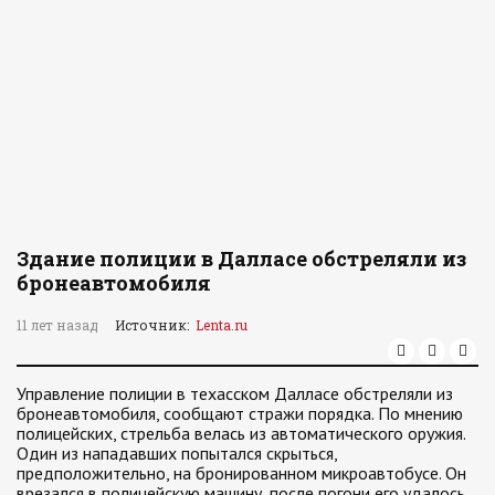
Здание полиции в Далласе обстреляли из
бронеавтомобиля
11 лет назад
Источник:
Lenta.ru
Управление полиции в техасском Далласе обстреляли из
бронеавтомобиля, сообщают стражи порядка. По мнению
полицейских, стрельба велась из автоматического оружия.
Один из нападавших попытался скрыться,
предположительно, на бронированном микроавтобусе. Он
врезался в полицейскую машину, после погони его удалось