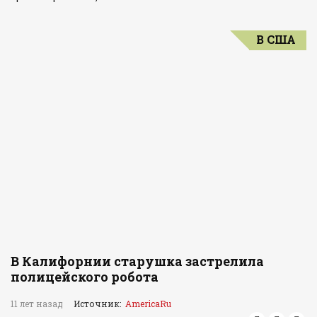
В США
В Калифорнии старушка застрелила
полицейского робота
11 лет назад
Источник:
AmericaRu