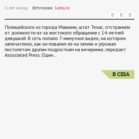
11 лет назад
Источник:
Lenta.ru
Полицейского из города Маккини, штат Техас, отстранили
от должности из-за жестокого обращения с 14-летней
девушкой. В сеть попало 7-минутное видео, на котором
запечатлено, как он повалил ее на землю и угрожал
пистолетом другим подросткам на вечеринке, передает
Associated Press. Один…
В США