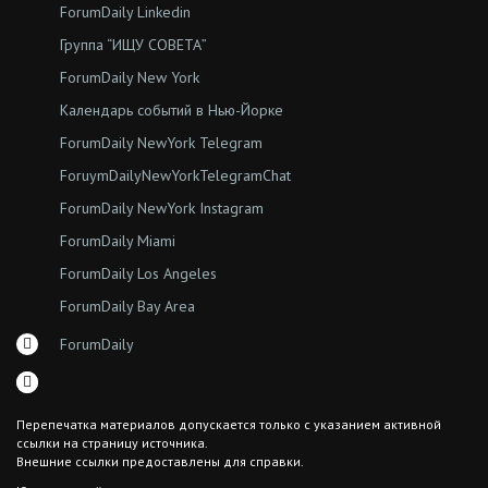
ForumDaily Linkedin
Группа “ИЩУ СОВЕТА”
ForumDaily New York
Календарь событий в Нью-Йорке
ForumDaily NewYork Telegram
ForuymDailyNewYorkTelegramChat
ForumDaily NewYork Instagram
ForumDaily Miami
ForumDaily Los Angeles
ForumDaily Bay Area
ForumDaily
Перепечатка материалов допускается только с указанием активной
ссылки на страницу источника.
Внешние ссылки предоставлены для справки.