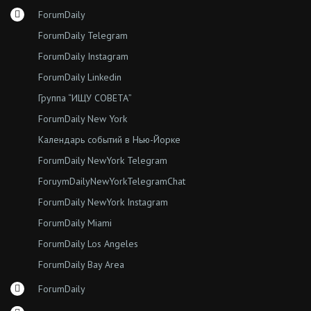
ForumDaily
ForumDaily Telegram
ForumDaily Instagram
ForumDaily Linkedin
Группа “ИЩУ СОВЕТА”
ForumDaily New York
Календарь событий в Нью-Йорке
ForumDaily NewYork Telegram
ForuymDailyNewYorkTelegramChat
ForumDaily NewYork Instagram
ForumDaily Miami
ForumDaily Los Angeles
ForumDaily Bay Area
ForumDaily