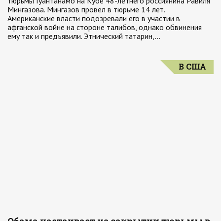
тюрьмы Гуантанамо на Кубе 48-летнего россиянина Равиля
Мингазова. Мингазов провел в тюрьме 14 лет.
Американские власти подозревали его в участии в
афганской войне на стороне талибов, однако обвинения
ему так и предъявили. Этнический татарин,…
В США