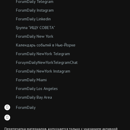
ForumDaily Telegram
ForumDaily Instagram
ForumDaily Linkedin
Группа “ИЩУ СОВЕТА”
ForumDaily New York
Календарь событий в Нью-Йорке
ForumDaily NewYork Telegram
ForuymDailyNewYorkTelegramChat
ForumDaily NewYork Instagram
ForumDaily Miami
ForumDaily Los Angeles
ForumDaily Bay Area
ForumDaily
Перепечатка материалов допускается только с указанием активной