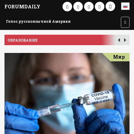
FORUMDAILY
Голос русскоязычной Америки
ПУТЕШЕСТВИЕ ПО АМЕРИКЕ
У
Мир