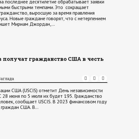
за последнее десятилетие обрабатывает заявки
амыми быстрыми темпами. Это сокращает
гражданство, выросшую за время правления
уса. Новые граждане говорят, что с нетерпением
 пишет Мириам Джордан,…
 получат гражданство США в честь
Заглада
ации США (USCIS) отметит День независимости
С 28 июня по 5 июля их будет 195. Гражданство
ловек, сообщает USCIS. В 2023 финансовом году
х граждан США. В…