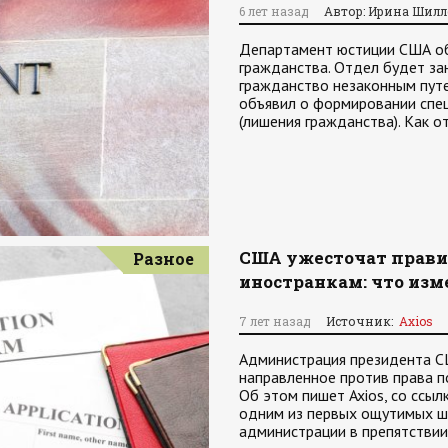
6 лет назад
Автор: Ирина Шилл
Департамент юстиции США об
гражданства. Отдел будет за
гражданство незаконным путе
объявил о формировании спе
(лишения гражданства). Как 
США ужесточат прави
Разное
иностранкам: что изм
7 лет назад
Источник:
Axios
Администрация президента С
направленное против права 
Об этом пишет Axios, со ссыл
одним из первых ощутимых ш
администрации в препятстви