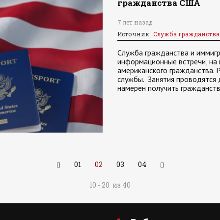
гражданства США
7 лет назад
Источник:
Служба гражданств
Служба гражданства и иммиг
информационные встречи, на
американского гражданства. 
службы. Занятия проводятся д
намерен получить гражданст
01
02
03
04
10 - 20 из 40