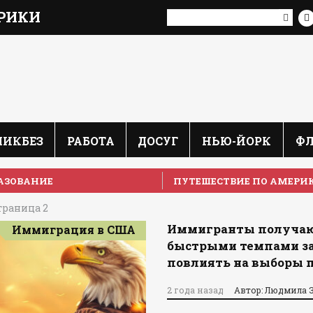
РИКИ
ЛИКБЕЗ
РАБОТА
ДОСУГ
НЬЮ-ЙОРК
Ф
АЗОВАНИЕ
ПУТЕШЕСТВИЕ ПО АМЕРИ
траница 2
Иммигранты получаю
Иммиграция в США
быстрыми темпами за
повлиять на выборы 
2 года назад
Автор: Людмила 