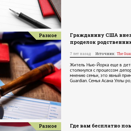
Гражданину США внеза
Разное
проделок родственни
7 лет назад
Источник:
The Gua
Житель Нью-Йорка еще в дет
столкнулся с процессом депор
мнению семьи, это явный при
Guardian. Семья Асана Уллы р
Где вам бесплатно по
Разное