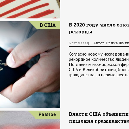
В 2020 году число отк
В США
рекорды
6 лет назад
Автор: Ирина Шилл
Согласно новому исследованию
рекордное количество людей
По данным нью-йоркской фирм
США и Великобритании, более
гражданства за первые шесть
Власти США объявили 
Разное
лишения гражданств