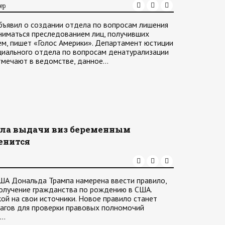
ер
ъявил о создании отдела по вопросам лишения
ниматься преследованием лиц, получивших
м, пишет «Голос Америки». Департамент юстиции
циального отдела по вопросам денатурализации
отмечают в ведомстве, данное…
ла выдачи виз беременным
енится
ША Дональда Трампа намерена ввести правило,
получение гражданства по рождению в США.
кой на свои источники. Новое правило станет
агов для проверки правовых полномочий
и…