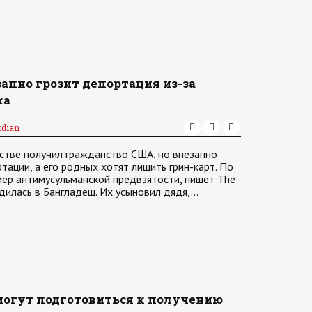
пно грозит депортация из-за
ка
rdian
стве получил гражданство США, но внезапно
тации, а его родных хотят лишить грин-карт. По
мер антимусульманской предвзятости, пишет The
одилась в Бангладеш. Их усыновил дядя,…
могут подготовиться к получению