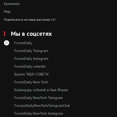
Криминал
Мир
тут
Подписаться на нашу рассылку
Мы в соцсетях
ForumDaily
ForumDaily Telegram
ForumDaily Instagram
ForumDaily Linkedin
Группа “ИЩУ СОВЕТА”
ForumDaily New York
Календарь событий в Нью-Йорке
ForumDaily NewYork Telegram
ForuymDailyNewYorkTelegramChat
ForumDaily NewYork Instagram