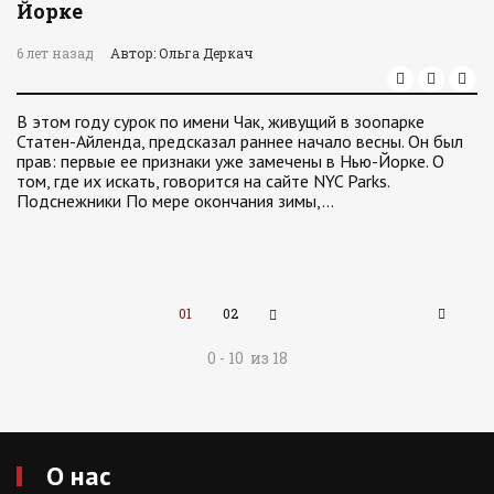
Йорке
6 лет назад
Автор: Ольга Деркач
В этом году сурок по имени Чак, живущий в зоопарке
Статен-Айленда, предсказал раннее начало весны. Он был
прав: первые ее признаки уже замечены в Нью-Йорке. О
том, где их искать, говорится на сайте NYC Parks.
Подснежники По мере окончания зимы,…
01
02
0 - 10 из 18
О нас