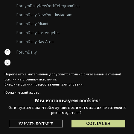
ForuymDailyNewYorkTelegramChat
ForumDaily NewYork Instagram
ForumDaily Miami
ForumDaily Los Angeles
ForumDaily Bay Area
ForumDaily
Перепечатка материалов допускается только с указанием активной
ссылки на страницу источника.
Внешние ссылки предоставлены для справки.
Юридический адрес:
7308 18th Ave
Мы используем cookies!
Brooklyn NY 11204
Они нужны нам, чтобы лучше понимать наших читателей и
© 2015 ForumDaily inc.
рекламодателей.
All Rights Reserved
Designed By иskra*
СОГЛАСЕН
УЗНАТЬ БОЛЬШЕ