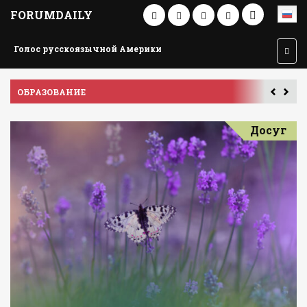
FORUMDAILY
Голос русскоязычной Америки
ПУТЕШЕСТВИЕ ПО АМЕРИКЕ
У
Досуг