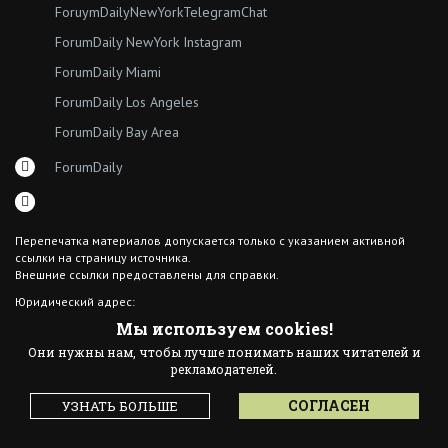
ForuymDailyNewYorkTelegramChat
ForumDaily NewYork Instagram
ForumDaily Miami
ForumDaily Los Angeles
ForumDaily Bay Area
ForumDaily
Перепечатка материалов допускается только с указанием активной
ссылки на страницу источника.
Внешние ссылки предоставлены для справки.
Юридический адрес:
7308 18th Ave
Мы используем cookies!
Brooklyn NY 11204
Они нужны нам, чтобы лучше понимать наших читателей и
© 2015 ForumDaily inc.
рекламодателей.
All Rights Reserved
Designed By иskra*
СОГЛАСЕН
УЗНАТЬ БОЛЬШЕ