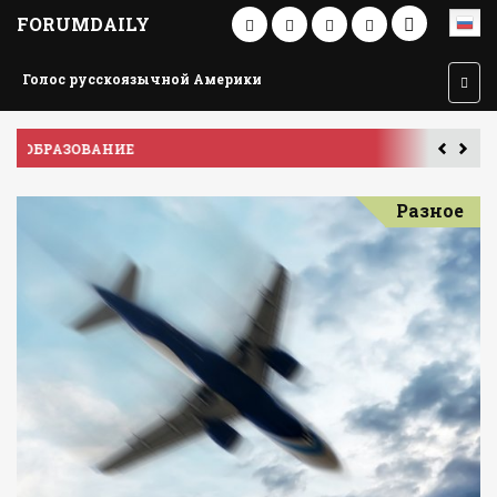
FORUMDAILY
Голос русскоязычной Америки
ПУТЕШЕСТВИЕ ПО АМЕРИКЕ
У
Разное