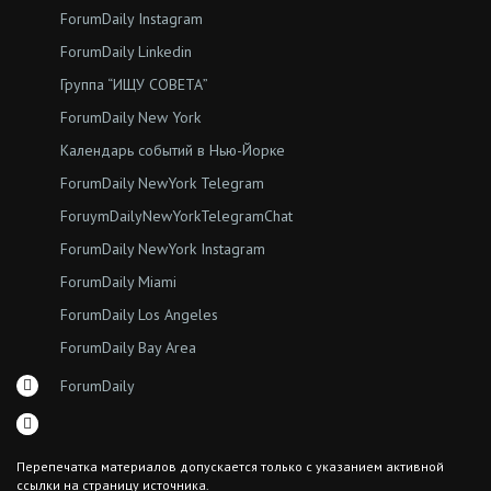
ForumDaily Instagram
ForumDaily Linkedin
Группа “ИЩУ СОВЕТА”
ForumDaily New York
Календарь событий в Нью-Йорке
ForumDaily NewYork Telegram
ForuymDailyNewYorkTelegramChat
ForumDaily NewYork Instagram
ForumDaily Miami
ForumDaily Los Angeles
ForumDaily Bay Area
ForumDaily
Перепечатка материалов допускается только с указанием активной
ссылки на страницу источника.