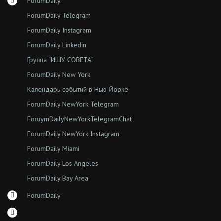
ForumDaily
ForumDaily Telegram
ForumDaily Instagram
ForumDaily Linkedin
Группа “ИЩУ СОВЕТА”
ForumDaily New York
Календарь событий в Нью-Йорке
ForumDaily NewYork Telegram
ForuymDailyNewYorkTelegramChat
ForumDaily NewYork Instagram
ForumDaily Miami
ForumDaily Los Angeles
ForumDaily Bay Area
ForumDaily