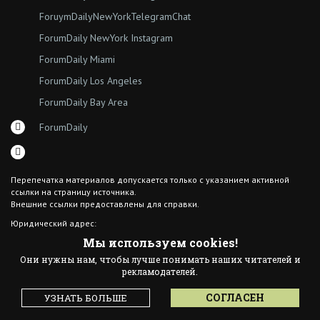
ForuymDailyNewYorkTelegramChat
ForumDaily NewYork Instagram
ForumDaily Miami
ForumDaily Los Angeles
ForumDaily Bay Area
ForumDaily
Перепечатка материалов допускается только с указанием активной
ссылки на страницу источника.
Внешние ссылки предоставлены для справки.
Юридический адрес:
7308 18th Ave
Мы используем cookies!
Brooklyn NY 11204
Они нужны нам, чтобы лучше понимать наших читателей и
© 2015 ForumDaily inc.
рекламодателей.
All Rights Reserved
Designed By иskra*
СОГЛАСЕН
УЗНАТЬ БОЛЬШЕ