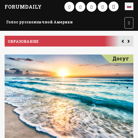
FORUMDAILY
Голос русскоязычной Америки
ПУТЕШЕСТВИЕ ПО АМЕРИКЕ
У
Досуг