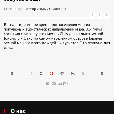
1 год назад
Автор: Людмила Заглада
Весна — идеальное время для посещения многих
популярных туристических направлений мира. U.S. News
составил список лучших мест в США для отдыха весной.
Гонолулу – Оаху На самом населённом острове Гавайев
весной меньше всего дождей… и туристов. Это отлично для
для…
01
02
03
04
10 - 20 из 173
О нас