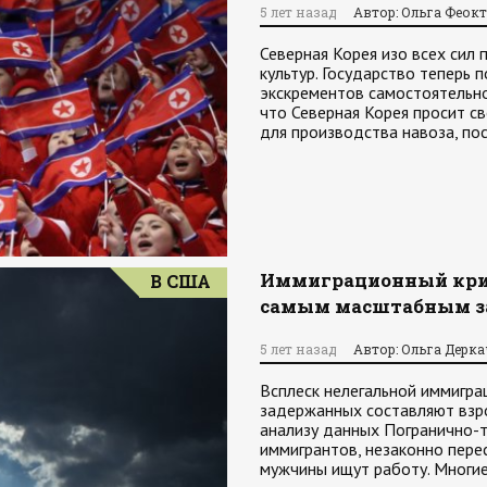
5 лет назад
Автор: Ольга Феок
Северная Корея изо всех сил
культур. Государство теперь
экскрементов самостоятельно
что Северная Корея просит с
для производства навоза, по
Иммиграционный криз
В США
самым масштабным за
5 лет назад
Автор: Ольга Дерк
Всплеск нелегальной иммигра
задержанных составляют взрос
анализу данных Погранично-
иммигрантов, незаконно пере
мужчины ищут работу. Многи