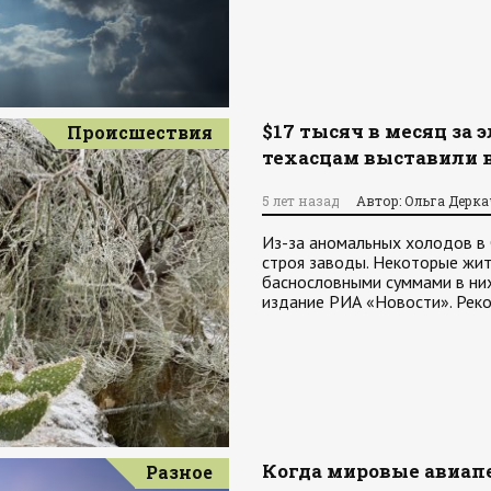
$17 тысяч в месяц за 
Происшествия
техасцам выставили 
5 лет назад
Автор: Ольга Дерк
Из-за аномальных холодов в
строя заводы. Некоторые жит
баснословными суммами в них
издание РИА «Новости». Рек
Когда мировые авиапе
Разное