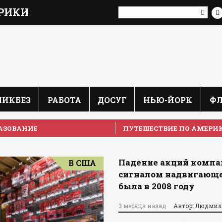
РИКИ
ЛИКБЕЗ
РАБОТА
ДОСУГ
НЬЮ-ЙОРК
Ф
АЗОВАНИЕ
ПУТЕШЕСТВИЕ ПО АМЕРИ
Падение акций компа
В США
сигналом надвигающе
была в 2008 году
3 месяца назад
Автор: Людмил