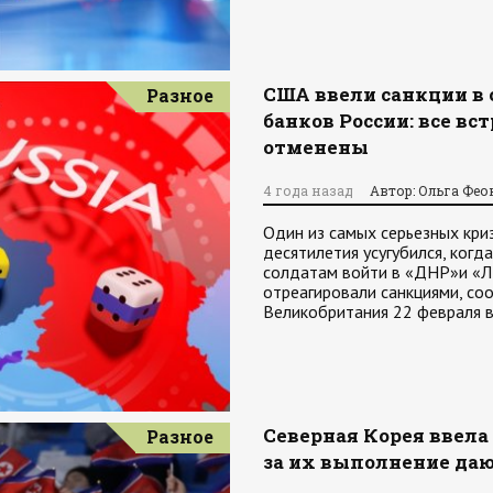
США ввели санкции в 
Разное
банков России: все в
отменены
4 года назад
Автор: Ольга Фео
Один из самых серьезных кри
десятилетия усугубился, ког
солдатам войти в «ДНР»и «Л
отреагировали санкциями, со
Великобритания 22 февраля 
Северная Корея ввела
Разное
за их выполнение даю