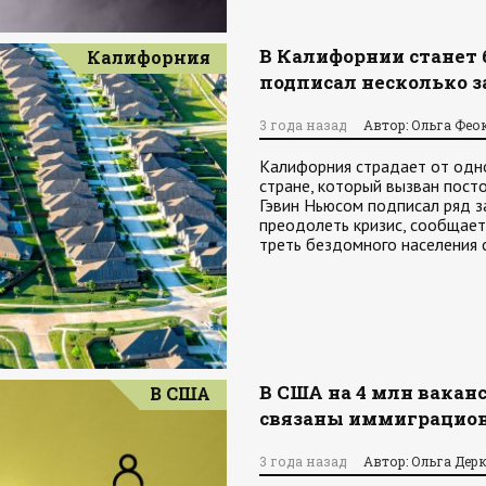
В Калифорнии станет
Калифорния
подписал несколько з
3 года назад
Автор: Ольга Фео
Калифорния страдает от одно
стране, который вызван пост
Гэвин Ньюсом подписал ряд 
преодолеть кризис, сообщает 
треть бездомного населения 
В США на 4 млн ваканс
В США
связаны иммиграцион
3 года назад
Автор: Ольга Дер