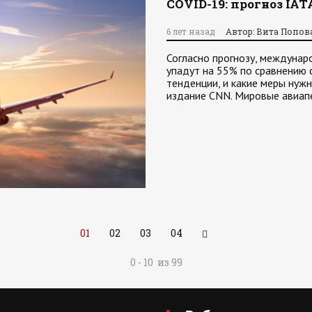
COVID-19: прогноз IAT
6 лет назад
Автор: Вита Попов
Согласно прогнозу, междунар
упадут на 55% по сравнению с
тенденции, и какие меры нуж
издание CNN. Мировые авиапе
01
02
03
04
0 - 10 из 99