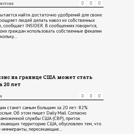
тистова
 пытается найти достаточно удобрений для своих
 поощряет людей делать навоз из собственных
, сообщает INSIDER. В сообщениях говорится,
воих граждан использовать собственные фекалии
скольку…
ис на границе США может стать
 20 лет
ач
ции станет самым большим за 20 лет: 82%
лые. Об этом пишет Daily Mail. Согласно
таможенной службы США (CBP), приток
секающих территорию США, обусловлен тем, что
е иммигранты, пересекающие…