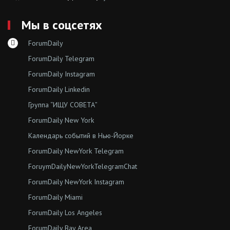
Мы в соцсетях
ForumDaily
ForumDaily Telegram
ForumDaily Instagram
ForumDaily Linkedin
Группа “ИЩУ СОВЕТА”
ForumDaily New York
Календарь событий в Нью-Йорке
ForumDaily NewYork Telegram
ForuymDailyNewYorkTelegramChat
ForumDaily NewYork Instagram
ForumDaily Miami
ForumDaily Los Angeles
ForumDaily Bay Area