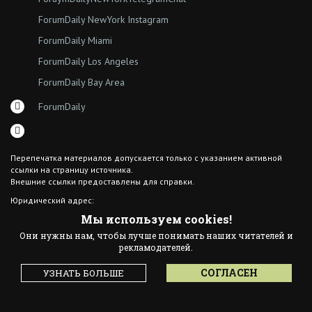
ForumDaily NewYork Instagram
ForumDaily Miami
ForumDaily Los Angeles
ForumDaily Bay Area
ForumDaily
Перепечатка материалов допускается только с указанием активной
ссылки на страницу источника.
Внешние ссылки предоставлены для справки.
Юридический адрес:
7308 18th Ave
Мы используем cookies!
Brooklyn NY 11204
Они нужны нам, чтобы лучше понимать наших читателей и
© 2015 ForumDaily inc.
рекламодателей.
All Rights Reserved
Designed By иskra*
СОГЛАСЕН
УЗНАТЬ БОЛЬШЕ