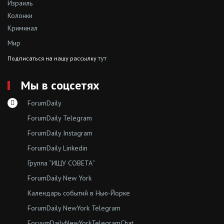
Израиль
Колонки
Криминал
Мир
тут
Подписаться на нашу рассылку
Мы в соцсетях
ForumDaily
ForumDaily Telegram
ForumDaily Instagram
ForumDaily Linkedin
Группа “ИЩУ СОВЕТА”
ForumDaily New York
Календарь событий в Нью-Йорке
ForumDaily NewYork Telegram
ForuymDailyNewYorkTelegramChat