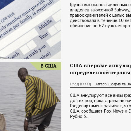
Группа высокопоставленных п
владелец закусочной Subway,
правоохранителей с целью в
действовала в течение 10 л
обвинение по 62 пунктам про
США впервые аннулир
В США
определенной страны 
1 год назад
Автор: Людмила З
США аннулируют все визы гр
до тех пор, пока страна не н
Госдепартамент заявляет, ч
США, сообщают Fox News и De
Рубио 5…