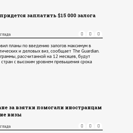
ридется заплатить $15 000 залога
аглада
вил планы по введению залогов максимум в
ических и деловых виз, сообщает The Guardian.
граммы, рассчитанной на 12 месяцев, будут
з стран с высоким уровнем превышения срока
не за взятки помогали иностранцам
ие визы
аглада