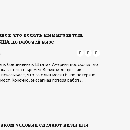
зиса: что делать иммигрантам,
США по рабочей визе
ч
цы в Соединенных Штатах Америки подскочил до
оказатель со времен Великой депрессии.
и показывает, что за один месяц было потеряно
мест. Конечно, внезапная потеря работы…
каком условии сделают визы для