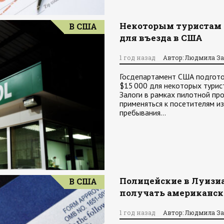
Некоторым туристам п
В США
для въезда в США
1 год назад
Автор: Людмила З
Госдепартамент США подгото
$15 000 для некоторых турист
Залоги в рамках пилотной про
применяться к посетителям и
пребывания…
Полицейские в Луизиа
В США
получать американск
1 год назад
Автор: Людмила З