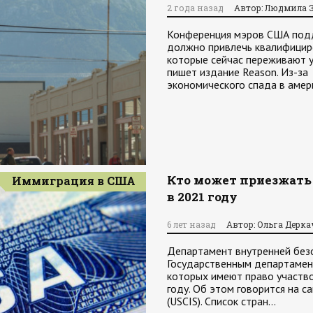
2 года назад
Автор: Людмила 
Конференция мэров США подд
должно привлечь квалифицир
которые сейчас переживают у
пишет издание Reason. Из-за
экономического спада в амер
Кто может приезжать 
Иммиграция в США
в 2021 году
6 лет назад
Автор: Ольга Дерка
Департамент внутренней безо
Государственным департамент
которых имеют право участво
году. Об этом говорится на 
(USCIS). Список стран…