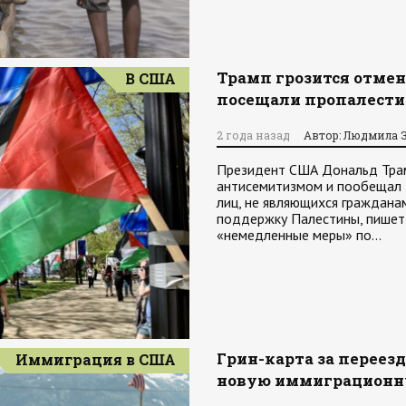
Трамп грозится отмен
В США
посещали пропалести
2 года назад
Автор: Людмила 
Президент США Дональд Трамп
антисемитизмом и пообещал 
лиц, не являющихся граждана
поддержку Палестины, пишет
«немедленные меры» по…
Грин-карта за переезд
Иммиграция в США
новую иммиграционн