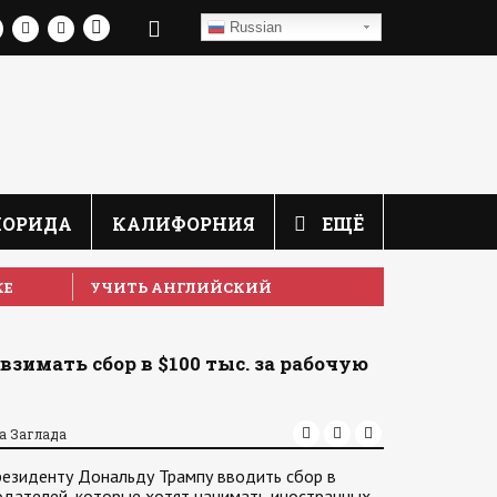
Russian
ЛОРИДА
КАЛИФОРНИЯ
ЕЩЁ
КЕ
УЧИТЬ АНГЛИЙСКИЙ
зимать сбор в $100 тыс. за рабочую
а Заглада
резиденту Дональду Трампу вводить сбор в
одателей, которые хотят нанимать иностранных