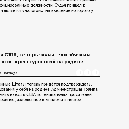
ифицированные должности. Судья пришел к
ти является «налогом», на введение которого у
в США, теперь заявители обязаны
саются преследований на родине
а Заглада
нённые Штаты теперь придётся подтверждать,
дования у себя на родине. Администрация Трампа
ичить въезд в США потенциальных просителей
правило, изложенное в дипломатической
…