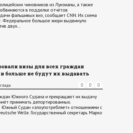
олицейских чиновников из Луизианы, а также
 обвиняются в подделке отчётов
ыдачи фальшивых виз, сообщает СNN. Их схема
ет. Федеральное большое жюри выдвинуло
тив двух…
овали визы для всех граждан
и больше не будут их выдавать
аглада
аждан Южного Судана и прекращают их выдачу
ачнёт принимать депортированных.
то Южный Судан «злоупотребляет» отношениями с
utsche Welle. Государственный секретарь Марко