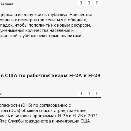
Заглада
ержала выдачу «виз в глубинку». Новшество
ованных иммигрантов селиться в общинах,
падок, чтобы пополнить их новым ресурсом,
 уменьшения количества населения и
иканской глубинке некоторые аналитики…
в США по рабочим визам H-2A и H-2B
ч
пасности (DHS) по согласованию с
ом (DOS) объявил список стран, граждане
вать в визовых программах H-2A и H-2B в 2021
сайте Службы гражданства и иммиграции США