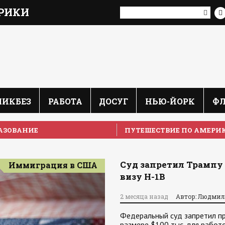
РИКИ
ЛИКБЕЗ
РАБОТА
ДОСУГ
НЬЮ-ЙОРК
Ф
АЗОВАНИЕ
ПУТЕШЕСТВИЕ ПО АМЕРИ
Суд запретил Трампу в
Иммиграция в США
визу H-1B
2 месяца назад
Автор: Людмил
Федеральный суд запретил п
размере $100 тыс. для работ