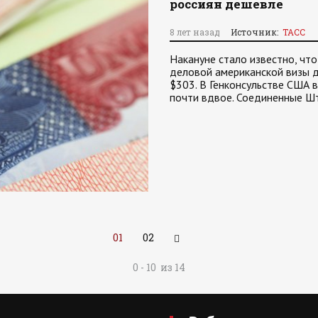
россиян дешевле
8 лет назад
Источник:
ТАСС
Накануне стало известно, чт
деловой американской визы д
$303. В Генконсульстве США в
почти вдвое. Соединенные Ш
01
02
0 - 10 из 14