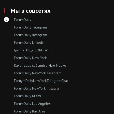
Мы в соцсетях
ForumDaily
ForumDaily Telegram
ForumDaily Instagram
ForumDaily Linkedin
Группа “ИЩУ СОВЕТА”
ForumDaily New York
Календарь событий в Нью-Йорке
ForumDaily NewYork Telegram
ForuymDailyNewYorkTelegramChat
ForumDaily NewYork Instagram
ForumDaily Miami
ForumDaily Los Angeles
ForumDaily Bay Area