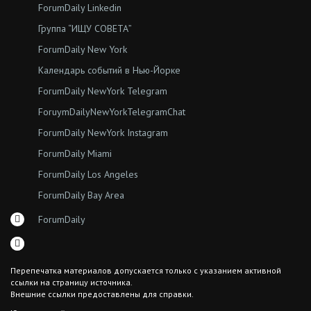
ForumDaily Linkedin
Группа “ИЩУ СОВЕТА”
ForumDaily New York
Календарь событий в Нью-Йорке
ForumDaily NewYork Telegram
ForuymDailyNewYorkTelegramChat
ForumDaily NewYork Instagram
ForumDaily Miami
ForumDaily Los Angeles
ForumDaily Bay Area
ForumDaily
Перепечатка материалов допускается только с указанием активной
ссылки на страницу источника.
Внешние ссылки предоставлены для справки.