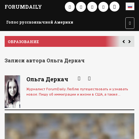
FORUMDAILY
Голос русскоязычной Америки
ОБРАЗОВАНИЕ
П
Записи автора Ольга Деркач
Ольга Деркач
Журналист ForumDaily Люблю путешествовать и узнавать
новое. Пишу об иммиграции и жизни в США, а также…