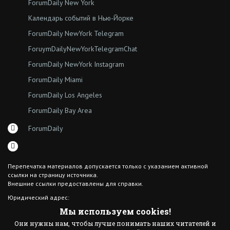
ForumDaily New York
Календарь событий в Нью-Йорке
ForumDaily NewYork Telegram
ForuymDailyNewYorkTelegramChat
ForumDaily NewYork Instagram
ForumDaily Miami
ForumDaily Los Angeles
ForumDaily Bay Area
ForumDaily
Перепечатка материалов допускается только с указанием активной
ссылки на страницу источника.
Внешние ссылки предоставлены для справки.
Юридический адрес:
7308 18th Ave
Мы используем cookies!
Brooklyn NY 11204
Они нужны нам, чтобы лучше понимать наших читателей и
© 2015 ForumDaily inc.