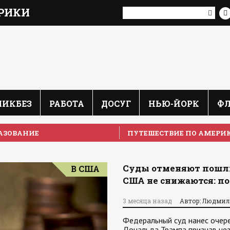
РИКИ
ЛИКБЕЗ
РАБОТА
ДОСУГ
НЬЮ-ЙОРК
Ф
АЗОВАНИЕ
ПУТЕШЕСТВИЕ ПО АМЕРИ
Суды отменяют пошли
В США
США не снижаются: п
3 месяца назад
Автор: Людмил
Федеральный суд нанес очере
Дональда Трампа признав не