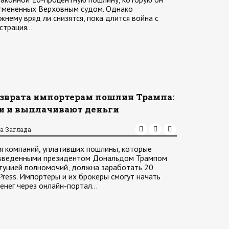
отмененных Верховным судом. Однако
нему вряд ли снизятся, пока длится война с
истрация…
озврата импортерам пошлин Трампа:
и и выплачивают деньги
а Заглада
я компаний, уплативших пошлины, которые
 введенными президентом Дональдом Трампом
туцией полномочий, должна заработать 20
Press. Импортеры и их брокеры смогут начать
денег через онлайн-портал…