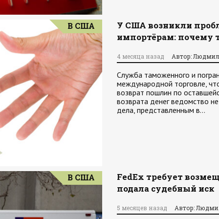
У США возникли проб
В США
импортёрам: почему 
4 месяца назад
Автор: Людмил
Служба таможенного и погра
международной торговле, что
возврат пошлин по оставшейс
возврата денег ведомство не
дела, представленным в…
FedEx требует возме
В США
подала судебный иск
5 месяцев назад
Автор: Людми