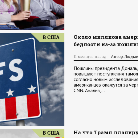
Около миллиона амер
В США
бедности из-за пошли
11 месяцев назад
Автор: Людми
Пошлины президента Дональд
повышают поступления тамож
согласно новым исследования
американцев окажутся за чер
CNN. Анализ,…
На что Трамп планир
В США