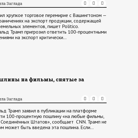
ила Заглада
ил хрупкое торговое перемирие с Вашингтоном —
раничениях на экспорт продукции, содержащей
емельных элементов, пишет Politico.
альд Трамп пригрозил ответить 100-процентными
ниями на экспорт критически…
ошлины на фильмы, снятые за
ила Заглада
ьд Трамп заявил в публикации на платформе
вести 100-процентную пошлину «на любые фильмы,
 Соединённых Штатов», сообщает CNN. Трамп не
зом может быть введена эта пошлина. Если…