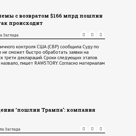
лемы с возвратом $166 млрд пошлин
так происходит
а Заглада
ничного контроля США (CBP) сообщила Суду по
 не сможет быстро обработать заявки на
я трети деклараций. Сроки следующих этапов
 назвало, пишет RAWSTORY. Согласно материалам
щения ‘пошлин Трампа’: компания
ла Заглада