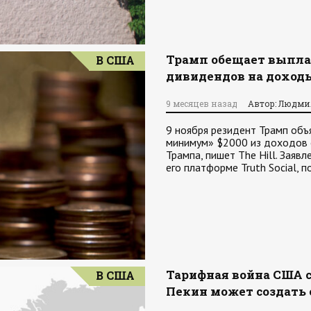
Трамп обещает выпла
В США
дивидендов на доход
9 месяцев назад
Автор: Людми
9 ноября резидент Трамп объ
минимум» $2000 из доходов 
Трампа, пишет The Hill. Заяв
его платформе Truth Social, 
Тарифная война США с
В США
Пекин может создать