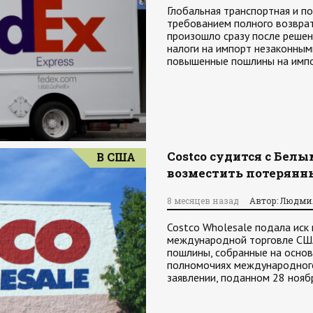
Глобальная транспортная и п
требованием полного возвра
произошло сразу после решен
налоги на импорт незаконны
повышенные пошлины на имп
Costco судится с Бел
В США
возместить потерянн
8 месяцев назад
Автор: Людми
Costco Wholesale подала иск
международной торговле США
пошлины, собранные на основ
полномочиях международного
заявлении, поданном 28 нояб