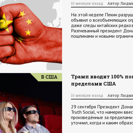
10 месяцев назад
Автор: Людм
На этой неделе Пекин разруш
объявил о всеобъемлющих ог
даже следы китайских редкоз
Разгневанный президент Дон
пошлинами и новыми ограниче
Трамп вводит 100% п
В США
пределами США
10 месяцев назад
Автор: Людм
29 сентября Президент Донал
Truth Social, что намерен в
произведённые за пределами
уточнил, когда и каким обра