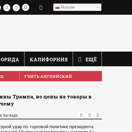
Russian
ЛОРИДА
КАЛИФОРНИЯ
ЕЩЁ
КЕ
УЧИТЬ АНГЛИЙСКИЙ
ны Трампа, но цены на товары в
очему
а Заглада
дной удар по торговой политике президента
законной 10-процентную пошлину, которую он