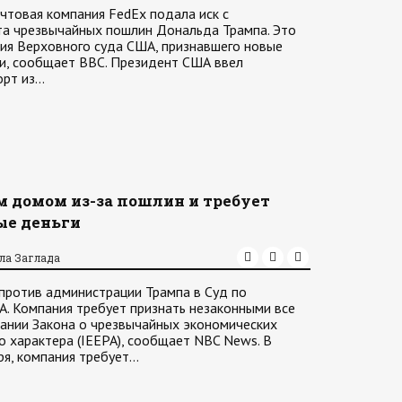
очтовая компания FedEx подала иск с
та чрезвычайных пошлин Дональда Трампа. Это
ия Верховного суда США, признавшего новые
ми, сообщает ВВС. Президент США ввел
орт из…
ым домом из-за пошлин и требует
ые деньги
ла Заглада
 против администрации Трампа в Суд по
. Компания требует признать незаконными все
ании Закона о чрезвычайных экономических
 характера (IEEPA), сообщает NBC News. В
ря, компания требует…