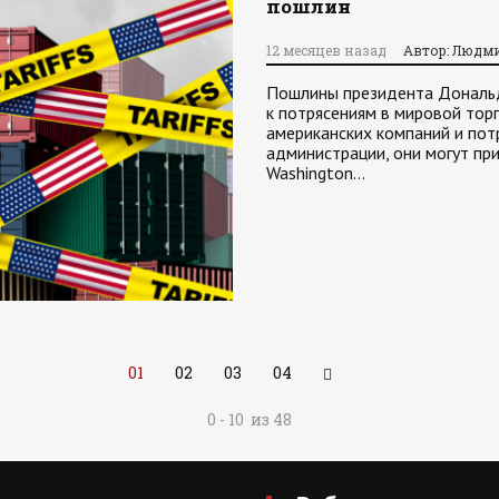
пошлин
12 месяцев назад
Автор: Людм
Пошлины президента Дональда
к потрясениям в мировой тор
американских компаний и пот
администрации, они могут пр
Washington…
01
02
03
04
0 - 10 из 48