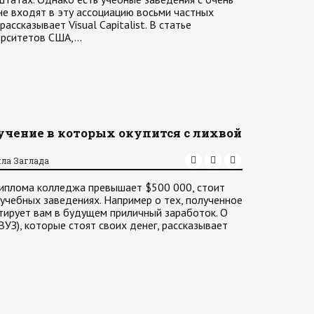
не входят в эту ассоциацию восьми частных
ассказывает Visual Capitalist. В статье
ерситетов США,…
учение в которых окупится с лихвой
ла Заглада
диплома колледжа превышает $500 000, стоит
учебных заведениях. Например о тех, полученное
тирует вам в будущем приличный заработок. О
УЗ), которые стоят своих денег, рассказывает