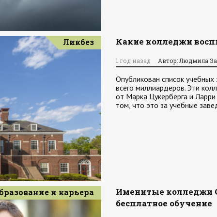
Какие колледжи восп
Ликбез
1 год назад
Автор: Людмила З
Опубликован список учебных 
всего миллиардеров. Эти кол
от Марка Цукерберга и Ларр
том, что это за учебные заве
Именитые колледжи С
бразование и карьера
бесплатное обучение