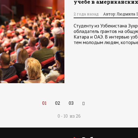
учебе в американски
2 года назад
Автор: Людмила 
Студенту из Узбекистана Зух
обладатель грантов на общую
Катара и ОАЭ. В интервью уз
тем молодым людям, которые
01
02
03
0 - 10 из 26