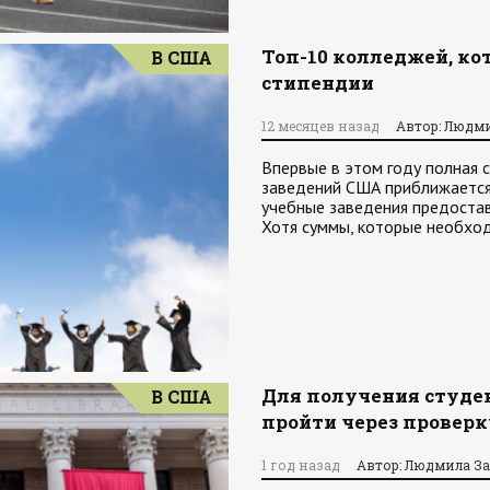
Топ-10 колледжей, к
В США
стипендии
12 месяцев назад
Автор: Людм
Впервые в этом году полная 
заведений США приближается
учебные заведения предоста
Хотя суммы, которые необхо
Для получения студе
В США
пройти через проверк
1 год назад
Автор: Людмила З