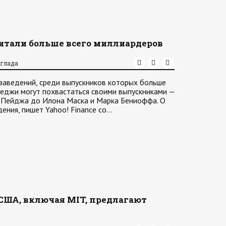
итали больше всего миллиардеров
аглада
заведений, среди выпускников которых больше
леджи могут похвастаться своими выпускниками —
и Пейджа до Илона Маска и Марка Бениоффа. О
дения, пишет Yahoo! Finance со…
ША, включая MIT, предлагают