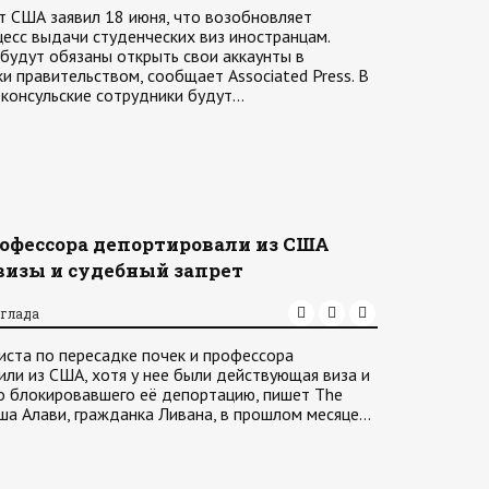
 США заявил 18 июня, что возобновляет
есс выдачи студенческих виз иностранцам.
 будут обязаны открыть свои аккаунты в
и правительством, сообщает Associated Press. В
консульские сотрудники будут…
рофессора депортировали из США
визы и судебный запрет
аглада
иста по пересадке почек и профессора
или из США, хотя у нее были действующая виза и
о блокировавшего её депортацию, пишет The
аша Алави, гражданка Ливана, в прошлом месяце…