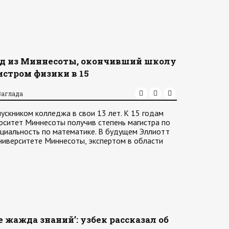
д из Миннесоты, окончивший школу
истром физики в 15
Заглада
ускником колледжа в свои 13 лет. К 15 годам
рситет Миннесоты получив степень магистра по
циальность по математике. В будущем Эллиотт
ниверситете Миннесоты, экспертом в области
е жажда знаний’: узбек рассказал об