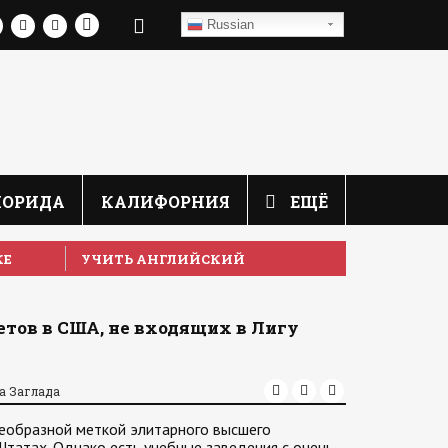
Russian
ЛОРИДА
КАЛИФОРНИЯ
ЕЩЁ
КЕ
УЧИТЬ АНГЛИЙСКИЙ
тов в США, не входящих в Лигу
а Заглада
оеобразной меткой элитарного высшего
татах. Однако есть учебные заведения с очень