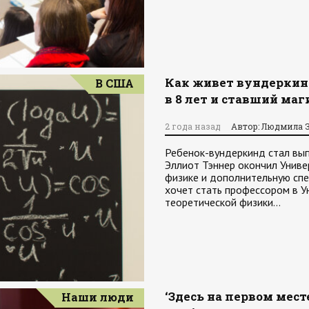
Как живет вундеркин
В США
в 8 лет и ставший маг
2 года назад
Автор: Людмила 
Ребенок-вундеркинд стал вып
Эллиот Тэннер окончил Униве
физике и дополнительную спе
хочет стать профессором в У
теоретической физики…
‘Здесь на первом мест
Наши люди