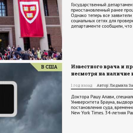
Государственный департамент
приостановленный ранее проц
Однако теперь все заявители
социальных сетях для проверк
департаменте сообщили, что 
Известного врача и п
В США
несмотря на наличие 
1 год назад
Автор: Людмила З
Доктора Рашу Алави, специал
Университета Брауна, выдвор
постановления суда, временн
New York Times. 34-летняя Р