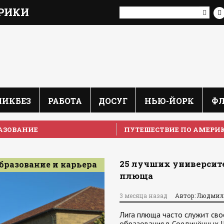
РИКИ
ЛИКБЕЗ
РАБОТА
ДОСУГ
НЬЮ-ЙОРК
Ф
АЗОВАНИЕ
ПУТЕШЕСТВИЕ ПО АМЕРИ
25 лучших университе
бразование и карьера
плюща
3 месяца назад
Автор: Людмил
Лига плюща часто служит св
образования в Соединённых Ш