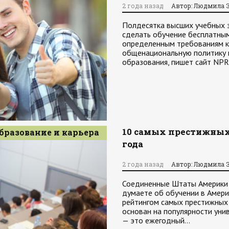
2 года назад
Автор: Людмила 
Полдесятка высших учебных з
сделать обучение бесплатным
определенным требованиям к
общенациональную политику 
образования, пишет сайт NPR
10 самых престижных
бразование и карьера
года
2 года назад
Автор: Людмила 
Соединенные Штаты Америки с
думаете об обучении в Америк
рейтингом самых престижных 
основан на популярности унив
— это ежегодный…