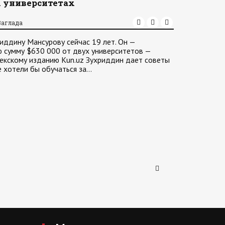
х университетах
Заглада
риддину Мансурову сейчас 19 лет. Он —
 сумму $630 000 от двух университетов —
бекскому изданию Kun.uz Зухриддин дает советы
 хотели бы обучаться за…