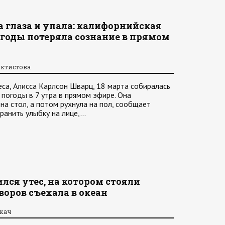
а глаза и упала: калифорнийская
годы потеряла сознание в прямом
октистова
са, Алисса Карлсон Шварц, 18 марта собиралась
погоды в 7 утра в прямом эфире. Она
на стол, а потом рухнула на пол, сообщает
хранить улыбку на лице,…
лся утес, на котором стояли
воров съехала в океан
ркач