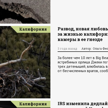
Развод, новая любовь
Калифорния
за жизнью калифорни
камеры в ее гнезде
3 года назад
Автор: Ольга Фе
За более чем 10 лет в Big Be
ястребиных орлица Джеки пот
трех детенышей, влюбилась в
от бесчисленных врагов, соо
IRS изменила дедла
Калифорния