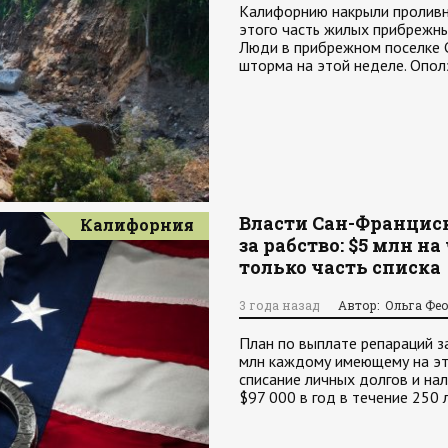
Калифорнию накрыли проливн
этого часть жилых прибрежных
Люди в прибрежном поселке 
шторма на этой неделе. Опол
Власти Сан-Францис
Калифорния
за рабство: $5 млн н
только часть списка
3 года назад
Автор: Ольга Фе
План по выплате репараций з
млн каждому имеющему на эт
списание личных долгов и на
$97 000 в год в течение 250