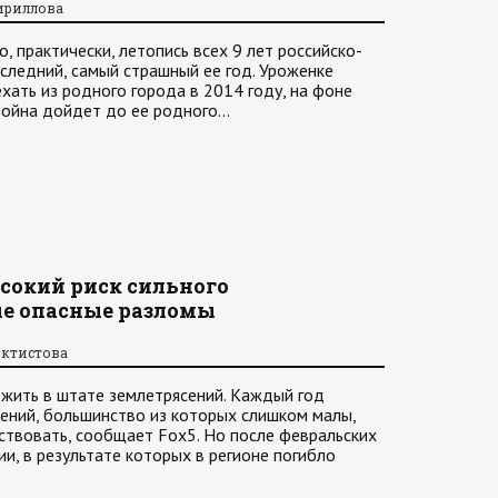
ириллова
, практически, летопись всех 9 лет российско-
оследний, самый страшный ее год. Уроженке
хать из родного города в 2014 году, на фоне
 война дойдет до ее родного…
сокий риск сильного
ые опасные разломы
октистова
жить в штате землетрясений. Каждый год
ений, большинство из которых слишком малы,
ствовать, сообщает Fox5. Но после февральских
ии, в результате которых в регионе погибло