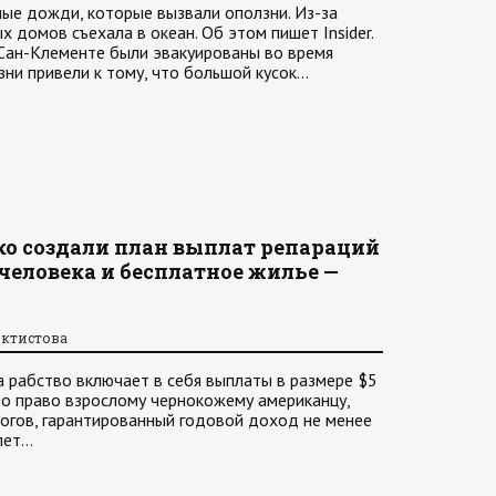
ые дожди, которые вызвали оползни. Из-за
 домов съехала в океан. Об этом пишет Insider.
Сан-Клементе были эвакуированы во время
зни привели к тому, что большой кусок…
ко создали план выплат репараций
а человека и бесплатное жилье —
октистова
а рабство включает в себя выплаты в размере $5
о право взрослому чернокожему американцу,
логов, гарантированный годовой доход не менее
 лет…