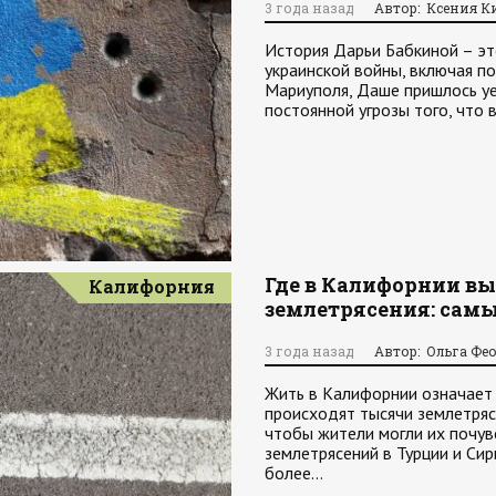
3 года назад
Автор: Ксения К
История Дарьи Бабкиной – это
украинской войны, включая п
Мариуполя, Даше пришлось уе
постоянной угрозы того, что
Где в Калифорнии вы
Калифорния
землетрясения: сам
3 года назад
Автор: Ольга Фе
Жить в Калифорнии означает 
происходят тысячи землетряс
чтобы жители могли их почув
землетрясений в Турции и Сир
более…