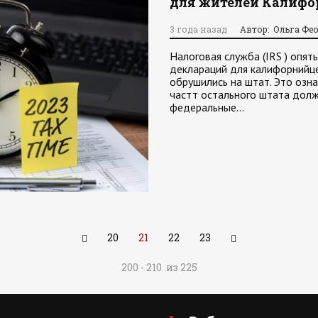
для жителей Калиф
3 года назад
Автор: Ольга Фе
Налоговая служба (IRS ) опят
деклараций для калифорнийц
обрушились на штат. Это озн
частт остального штата долж
федеральные…
20
21
22
23
200 - 210 из 225