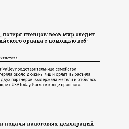
, потеря птенцов: весь мир следит
йского орлана с помощью веб-
октистова
ar Valley представительница семейства
еряла около дюжины яиц и орлят, вырастила
 двух партнеров, выдержала метели и отбилась
бщает USAToday. Когда в конце прошлого…
йн подачи налоговых деклараций