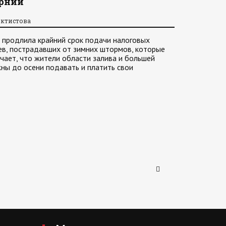
орнии
октистова
ь продлила крайний срок подачи налоговых
ев, пострадавших от зимних штормов, которые
ачает, что жители области залива и большей
ны до осени подавать и платить свои