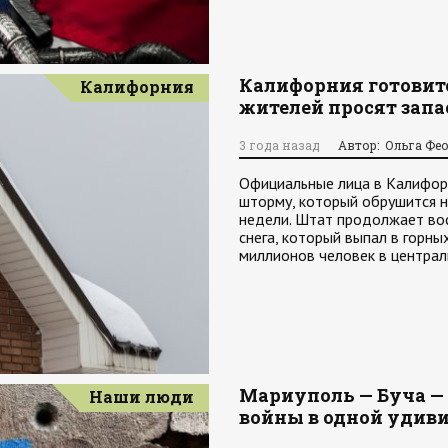
Калифорния готовит
Калифорния
жителей просят запа
3 года назад
Автор: Ольга Фе
Официальные лица в Калифорн
шторму, который обрушится н
недели. Штат продолжает вос
снега, который выпал в горн
миллионов человек в центра
Мариуполь — Буча — 
Наши люди
войны в одной удив