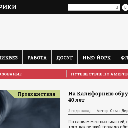
РИКИ
ЛИКБЕЗ
РАБОТА
ДОСУГ
НЬЮ-ЙОРК
Ф
АЗОВАНИЕ
ПУТЕШЕСТВИЕ ПО АМЕРИ
На Калифорнию обру
Происшествия
40 лет
3 года назад
Автор: Ольга Де
По словам местных властей, 
того, как редкий торнадо об