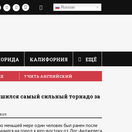
Russian
ЛОРИДА
КАЛИФОРНИЯ
ЕЩЁ
КЕ
УЧИТЬ АНГЛИЙСКИЙ
шился самый сильный торнадо за
ркач
по меньшей мере один человек был ранен после
рушился на город к юго-востоку от Лос-Анджелеса