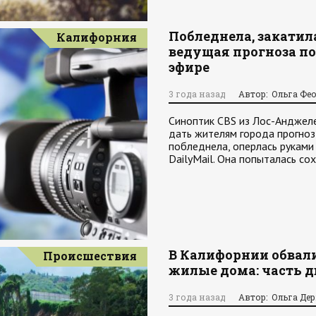
Побледнела, закатил
Калифорния
ведущая прогноза по
эфире
3 года назад
Автор: Ольга Фе
Синоптик CBS из Лос-Анджеле
дать жителям города прогноз 
побледнела, оперлась руками 
DailyMail. Она попыталась со
В Калифорнии обвали
Происшествия
жилые дома: часть д
3 года назад
Автор: Ольга Де