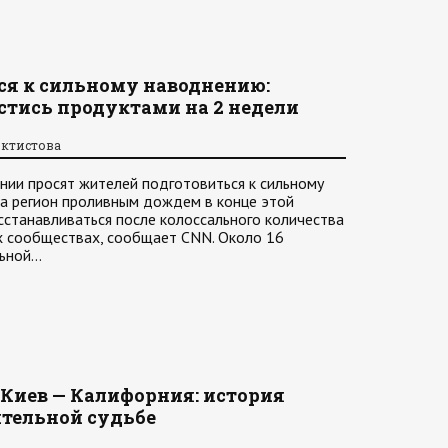
ся к сильному наводнению:
стись продуктами на 2 недели
октистова
ии просят жителей подготовиться к сильному
а регион проливным дождем в конце этой
станавливаться после колоссального количества
ых сообществах, сообщает CNN. Около 16
льной…
Киев — Калифорния: история
ительной судьбе